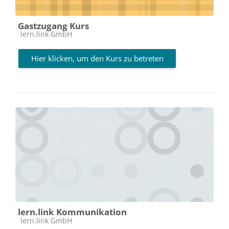
Gastzugang Kurs
Kursbereich
lern.link GmbH
Hier klicken, um den Kurs zu betreten
lern.link Kommunikation
Kursbereich
lern.link GmbH