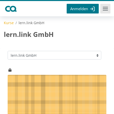
Zum Hauptinhalt
Anmelden
Kurse
lern.link GmbH
lern.link GmbH
Kursbereiche