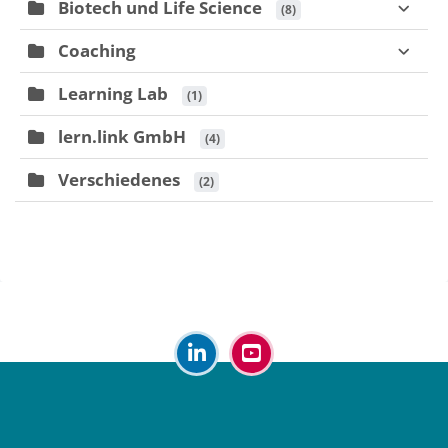
Biotech und Life Science
 (8)
Coaching
Learning Lab
 (1)
lern.link GmbH
 (4)
Verschiedenes
 (2)
Blöcke
Blöcke